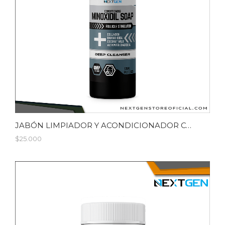
JABÓN LIMPIADOR Y ACONDICIONADOR CON MINOXIDIL, BICARBONATO Y CARBÓN ACTIVADO /126ML
$25.000