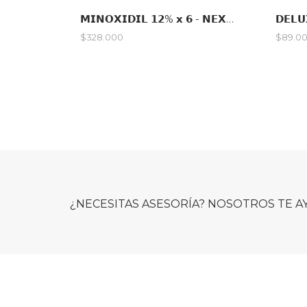
𝗠𝗜𝗡𝗢𝗫𝗜𝗗𝗜𝗟 𝟭𝟮% 𝘅 𝟲 - 𝗡𝗘𝗫𝗧𝗚𝗘𝗡
$328.000
$89.0
¿NECESITAS ASESORÍA? NOSOTROS TE 