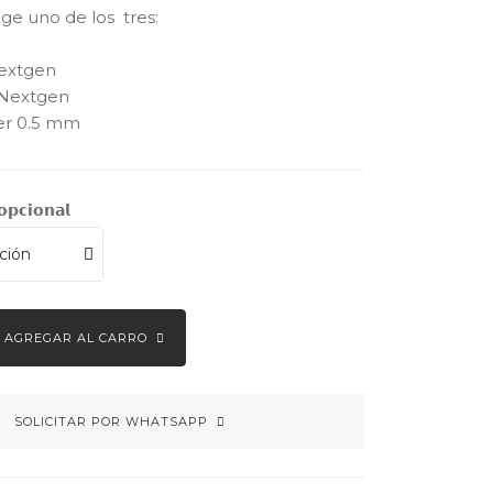
Elige uno de los  tres:

Nextgen

Nextgen

ler 0.5 mm
𝗼𝗽𝗰𝗶𝗼𝗻𝗮𝗹
AGREGAR AL CARRO
SOLICITAR POR WHATSAPP