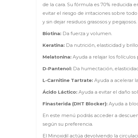
de la cara. Su fórmula es 70% reducida e
evitar el riesgo de irritaciones sobre tod
y sin dejar residuos grasosos y pegajosos
Biotina:
Da fuerza y volumen.
Keratina:
Da nutrición, elasticidad y brillo
Melatonina:
Ayuda a relajar los folículos
D-Pantenol:
Da humectación, elasticidad 
L-Carnitine Tartrate:
Ayuda a acelerar l
Ácido Láctico:
Ayuda a evitar el daño sol
Finasterida (DHT Blocker):
Ayuda a bloq
En este menú podrás acceder a descuento
según su preferencia.
El Minoxidil actúa devolviendo la circul