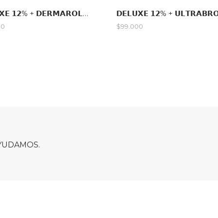
𝗗𝗘𝗟𝗨𝗫𝗘 𝟭𝟮% + 𝗗𝗘𝗥𝗠𝗔𝗥𝗢𝗟𝗟𝗘𝗥 + 𝗕𝗜𝗢𝗧𝗜𝗡𝗔 𝟭𝟱.𝟬𝟬𝟬 𝗠𝗖𝗚
00
$99.000
AYUDAMOS.