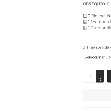
𝗢𝗕𝗦𝗘𝗤𝗨𝗜𝗢: 
1️⃣ 3 Biotinas 
2️⃣ 1 Shampoo 
3️⃣ 1 Dermarol
𝗙𝗶𝗻𝗮𝘀𝘁𝗲𝗿𝗶𝗱𝗮 