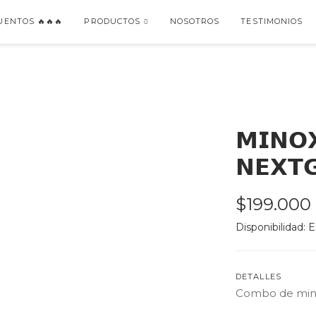
ENTOS 🔥🔥🔥
PRODUCTOS
NOSOTROS
TESTIMONIOS
𝗠𝗜𝗡𝗢𝗫
𝗡𝗘𝗫𝗧
$199.000
Disponibilidad: 
E
DETALLES
Combo de minox