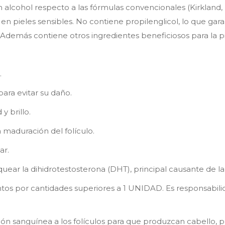
n alcohol respecto a las fórmulas convencionales (Kirklan
o en pieles sensibles. No contiene propilenglicol, lo que ga
. Además contiene otros ingredientes beneficiosos para la pie
.
 para evitar su daño.
y brillo.
a maduración del folículo.
ar.
uear la dihidrotestosterona (DHT), principal causante de la 
s por cantidades superiores a 1 UNIDAD. Es responsabilida
ación sanguínea a los folículos para que produzcan cabello,