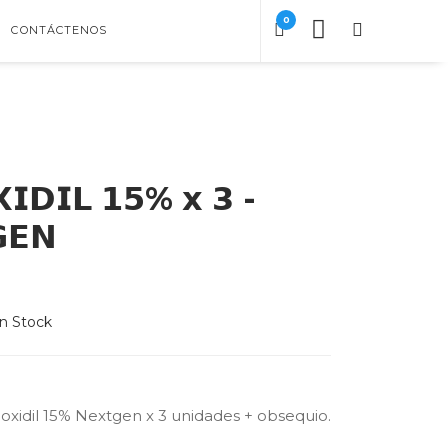
0
CONTÁCTENOS
𝗜𝗗𝗜𝗟 𝟭𝟱% 𝘅 𝟯 - 
𝗘𝗡
n Stock
idil 15% Nextgen x 3 unidades + obsequio.
