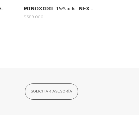
𝗗𝗘𝗟𝗨𝗫𝗘 𝟭𝟮% + 𝗨𝗟𝗧𝗥𝗔𝗕𝗥𝗢𝗪𝗡 + 𝗕𝗜𝗢𝗧𝗜𝗡𝗔 𝟭𝟱.𝟬𝟬𝟬 𝗠𝗖𝗚
𝗠𝗜𝗡𝗢𝗫𝗜𝗗𝗜𝗟 𝟭𝟱% 𝘅 𝟲 - 𝗡𝗘𝗫𝗧𝗚𝗘𝗡
$389.000
SOLICITAR ASESORÍA