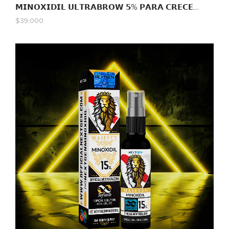
𝗠𝗜𝗡𝗢𝗫𝗜𝗗𝗜𝗟 𝗨𝗟𝗧𝗥𝗔𝗕𝗥𝗢𝗪 𝟱% 𝗣𝗔𝗥𝗔 𝗖𝗥𝗘𝗖𝗘𝗥 𝗬 𝗣𝗢𝗕𝗟𝗔𝗥 𝗖𝗘𝗝𝗔𝗦 / 𝟯𝟬𝗠𝗟
$39.000