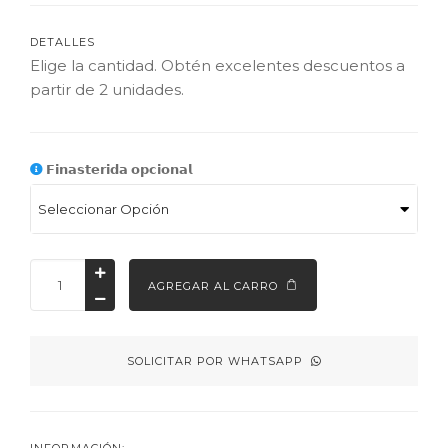
DETALLES
Elige la cantidad. Obtén excelentes descuentos a 
partir de 2 unidades.
𝗙𝗶𝗻𝗮𝘀𝘁𝗲𝗿𝗶𝗱𝗮 𝗼𝗽𝗰𝗶𝗼𝗻𝗮𝗹
AGREGAR AL CARRO
SOLICITAR POR WHATSAPP