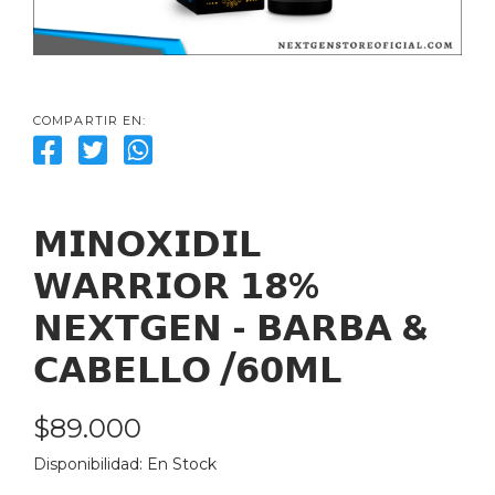
COMPARTIR EN:
𝗠𝗜𝗡𝗢𝗫𝗜𝗗𝗜𝗟 
𝗪𝗔𝗥𝗥𝗜𝗢𝗥 𝟭𝟴% 
𝗡𝗘𝗫𝗧𝗚𝗘𝗡 - 𝗕𝗔𝗥𝗕𝗔 & 
𝗖𝗔𝗕𝗘𝗟𝗟𝗢 /𝟲𝟬𝗠𝗟
$89.000
Disponibilidad: 
En Stock