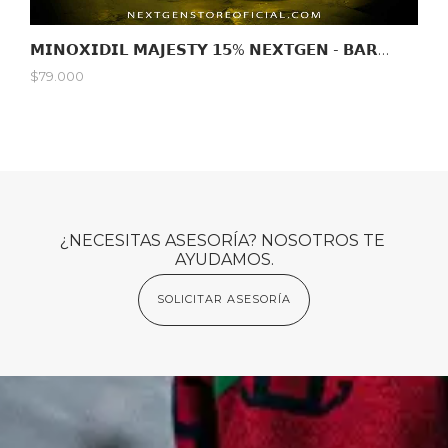
𝗠𝗜𝗡𝗢𝗫𝗜𝗗𝗜𝗟 𝗠𝗔𝗝𝗘𝗦𝗧𝗬 𝟭𝟱% 𝗡𝗘𝗫𝗧𝗚𝗘𝗡 - 𝗕𝗔𝗥𝗕𝗔 & 𝗖𝗔𝗕𝗘𝗟𝗟𝗢 /𝟲𝟬𝗠𝗟
$79.000
¿NECESITAS ASESORÍA? NOSOTROS TE 
AYUDAMOS.
SOLICITAR ASESORÍA