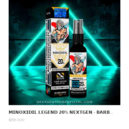
𝗠𝗜𝗡𝗢𝗫𝗜𝗗𝗜𝗟 𝗟𝗘𝗚𝗘𝗡𝗗 𝟮𝟬% 𝗡𝗘𝗫𝗧𝗚𝗘𝗡 - 𝗕𝗔𝗥𝗕𝗔 & 𝗖𝗔𝗕𝗘𝗟𝗟𝗢 /𝟲𝟬𝗠𝗟
$99.000