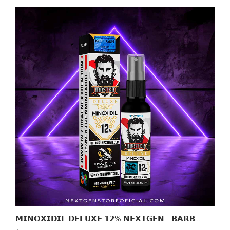
𝗠𝗜𝗡𝗢𝗫𝗜𝗗𝗜𝗟 𝗗𝗘𝗟𝗨𝗫𝗘 𝟭𝟮% 𝗡𝗘𝗫𝗧𝗚𝗘𝗡 - 𝗕𝗔𝗥𝗕𝗔 & 𝗖𝗔𝗕𝗘𝗟𝗟𝗢 /𝟲𝟬𝗠𝗟