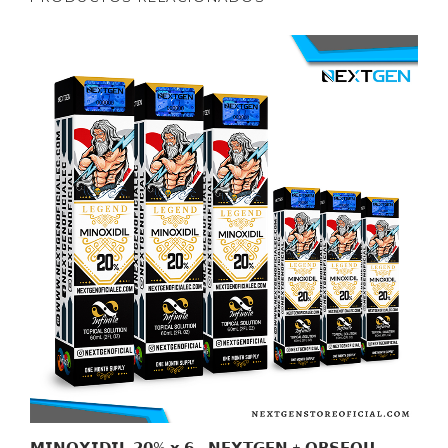
𝗠𝗜𝗡𝗢𝗫𝗜𝗗𝗜𝗟 𝟮𝟬% 𝘅 𝟲 - 𝗡𝗘𝗫𝗧𝗚𝗘𝗡 + 𝗢𝗕𝗦𝗘𝗤𝗨𝗜𝗢