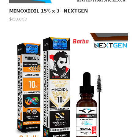
𝗠𝗜𝗡𝗢𝗫𝗜𝗗𝗜𝗟 𝟭𝟱% 𝘅 𝟯 - 𝗡𝗘𝗫𝗧𝗚𝗘𝗡
$199.000