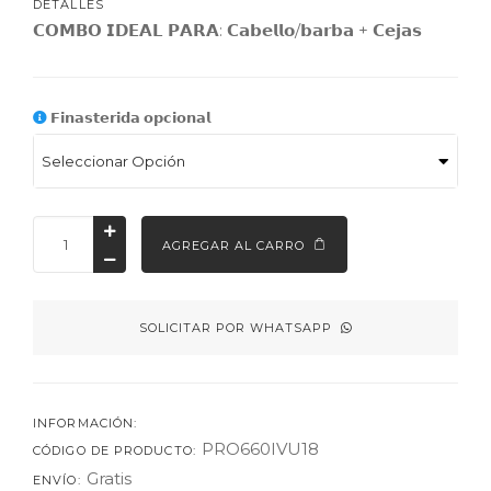
DETALLES
𝗖𝗢𝗠𝗕𝗢 𝗜𝗗𝗘𝗔𝗟 𝗣𝗔𝗥𝗔: 𝗖𝗮𝗯𝗲𝗹𝗹𝗼/𝗯𝗮𝗿𝗯𝗮 + 𝗖𝗲𝗷𝗮𝘀
𝗙𝗶𝗻𝗮𝘀𝘁𝗲𝗿𝗶𝗱𝗮 𝗼𝗽𝗰𝗶𝗼𝗻𝗮𝗹
AGREGAR AL CARRO
SOLICITAR POR WHATSAPP
INFORMACIÓN:
PRO660IVU18
CÓDIGO DE PRODUCTO:
Gratis
ENVÍO: