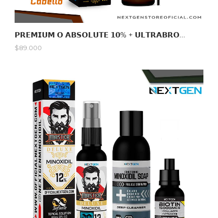
𝗣𝗥𝗘𝗠𝗜𝗨𝗠 𝗢 𝗔𝗕𝗦𝗢𝗟𝗨𝗧𝗘 𝟭𝟬% + 𝗨𝗟𝗧𝗥𝗔𝗕𝗥𝗢𝗪𝗡
$89.000