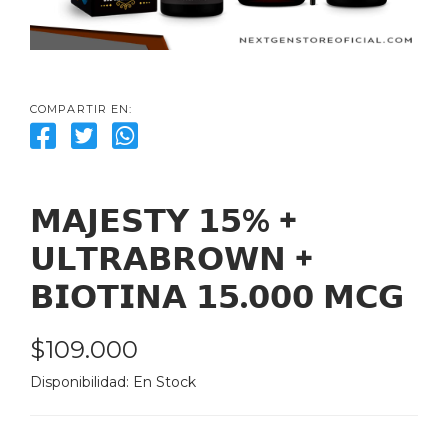
COMPARTIR EN:
𝗠𝗔𝗝𝗘𝗦𝗧𝗬 𝟭𝟱% + 
𝗨𝗟𝗧𝗥𝗔𝗕𝗥𝗢𝗪𝗡 + 
𝗕𝗜𝗢𝗧𝗜𝗡𝗔 𝟭𝟱.𝟬𝟬𝟬 𝗠𝗖𝗚
$109.000
Disponibilidad: 
En Stock