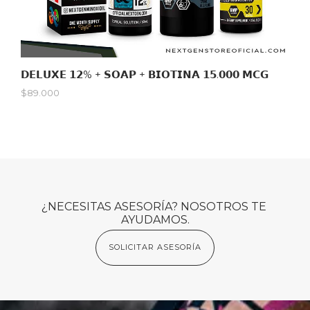
𝗗𝗘𝗟𝗨𝗫𝗘 𝟭𝟮% + 𝗦𝗢𝗔𝗣 + 𝗕𝗜𝗢𝗧𝗜𝗡𝗔 𝟭𝟱.𝟬𝟬𝟬 𝗠𝗖𝗚
$89.000
¿NECESITAS ASESORÍA? NOSOTROS TE 
AYUDAMOS.
SOLICITAR ASESORÍA